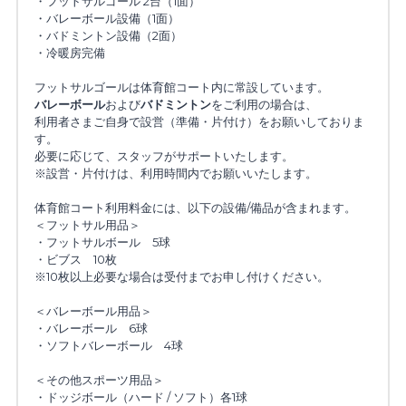
・フットサルゴール 2台（1面）
・バレーボール設備（1面）
03-6435-0582
・バドミントン設備（2面）
・冷暖房完備
info@spolabo-shibaura.com
フットサルゴールは体育館コート内に常設しています。
バレーボール
および
バドミントン
をご利用の場合は、
利用者さまご自身で設営（準備・片付け）をお願いしておりま
す。
必要に応じて、スタッフがサポートいたします。
コートを予約する
※設営・片付けは、利用時間内でお願いいたします。
体育館コート利用料金には、以下の設備/備品が含まれます。
＜フットサル用品＞
・フットサルボール　5球
・ビブス　10枚
※10枚以上必要な場合は受付までお申し付けください。
＜バレーボール用品＞
・バレーボール　6球
・ソフトバレーボール　4球
＜その他スポーツ用品＞
・ドッジボール（ハード / ソフト）各1球