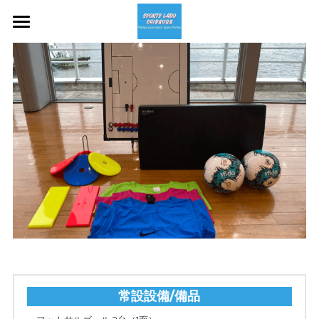
ホーム
施設案内
予約
体育館コート
Pilates & Conditioning
アクセス
カフェラウンジ
プログラム
レンタル用品
コンタクト
個人参加プログラム
キッズ・ジュニア
規約
スポラボ芝浦の想い
施設利用規約
常設設備/備品
スクール参加規約
よくある質問 / FAQ