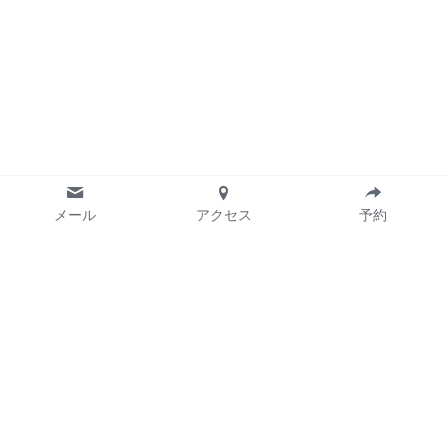
メール
アクセス
予約
【住所】
〒108-0022
東京都港区海岸3-26-1
バーク芝浦
スポーツラボ芝浦